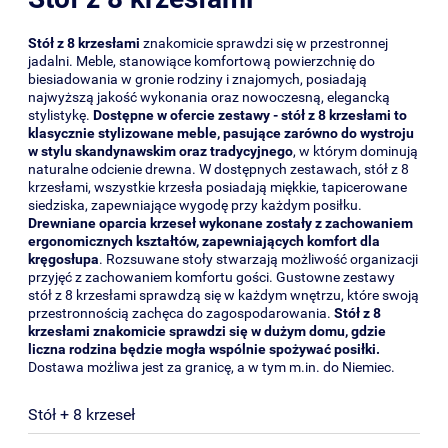
Stół z 8 krzesłami
znakomicie sprawdzi się w przestronnej
jadalni. Meble, stanowiące komfortową powierzchnię do
biesiadowania w gronie rodziny i znajomych, posiadają
najwyższą jakość wykonania oraz nowoczesną, elegancką
stylistykę.
Dostępne w ofercie zestawy - stół z 8 krzesłami to
klasycznie stylizowane meble, pasujące zarówno do wystroju
w stylu skandynawskim oraz tradycyjnego
, w którym dominują
naturalne odcienie drewna. W dostępnych zestawach, stół z 8
krzesłami, wszystkie krzesła posiadają miękkie, tapicerowane
siedziska, zapewniające wygodę przy każdym posiłku.
Drewniane oparcia krzeseł wykonane zostały z zachowaniem
ergonomicznych kształtów, zapewniających komfort dla
kręgosłupa
. Rozsuwane stoły stwarzają możliwość organizacji
przyjęć z zachowaniem komfortu gości. Gustowne zestawy
stół z 8 krzesłami sprawdzą się w każdym wnętrzu, które swoją
przestronnością zachęca do zagospodarowania.
Stół z 8
krzesłami znakomicie sprawdzi się w dużym domu, gdzie
liczna rodzina będzie mogła wspólnie spożywać posiłki.
Dostawa możliwa jest za granicę, a w tym m.in. do Niemiec.
Stół + 8 krzeseł