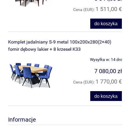
1 511,00 €
Cena (EUR):
do koszyka
Komplet jadalniany S-9 metal 100x200x280(2×40)
fornir dębowy lakier + 8 krzeseł K33
Wysyłka w:
14 dni
7 080,00 zł
1 770,00 €
Cena (EUR):
do koszyka
Informacje